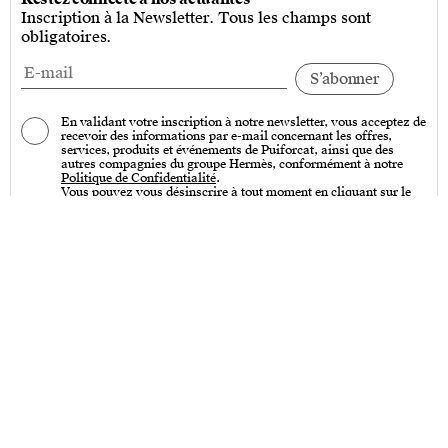
Inscription à la Newsletter. Tous les champs sont
obligatoires.
En validant votre inscription à notre newsletter, vous acceptez de
recevoir des informations par e-mail concernant les offres,
services, produits et événements de Puiforcat, ainsi que des
autres compagnies du groupe Hermès, conformément à notre
Politique de Confidentialité
.
Vous pouvez vous désinscrire à tout moment en cliquant sur le
lien « Se désinscrire » qui se trouve en bas de toutes nos
communications par e-mail.
Services
Entretien – Art de la table & Art de vivre
Entretien – Couverts de table
Créations sur-mesure