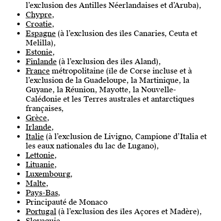
l’exclusion des Antilles Néerlandaises et d’Aruba),
Chypre
,
Croatie
,
Espagne
(à l’exclusion des îles Canaries, Ceuta et
Melilla),
Estonie
,
Finlande
(à l’exclusion des îles Aland),
France
métropolitaine (île de Corse incluse et à
l’exclusion de la Guadeloupe, la Martinique, la
Guyane, la Réunion, Mayotte, la Nouvelle-
Calédonie et les Terres australes et antarctiques
françaises,
Grèce
,
Irlande
,
Italie
(à l’exclusion de Livigno, Campione d’Italia et
les eaux nationales du lac de Lugano),
Lettonie
,
Lituanie
,
Luxembourg
,
Malte
,
Pays-Bas
,
Principauté de Monaco
Portugal
(à l’exclusion des îles Açores et Madère),