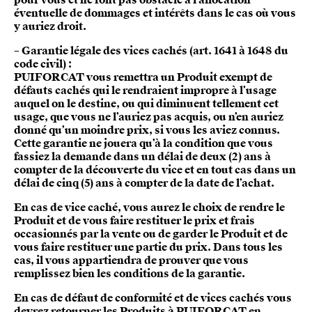
pour vous et ne font pas obstacle à l’allocation
éventuelle de dommages et intérêts dans le cas où vous
y auriez droit.
– Garantie légale des vices cachés (art. 1641 à 1648 du
code civil) :
PUIFORCAT vous remettra un Produit exempt de
défauts cachés qui le rendraient impropre à l’usage
auquel on le destine, ou qui diminuent tellement cet
usage, que vous ne l’auriez pas acquis, ou n’en auriez
donné qu’un moindre prix, si vous les aviez connus.
Cette garantie ne jouera qu’à la condition que vous
fassiez la demande dans un délai de deux (2) ans à
compter de la découverte du vice et en tout cas dans un
délai de cinq (5) ans à compter de la date de l’achat.
En cas de vice caché, vous aurez le choix de rendre le
Produit et de vous faire restituer le prix et frais
occasionnés par la vente ou de garder le Produit et de
vous faire restituer une partie du prix. Dans tous les
cas, il vous appartiendra de prouver que vous
remplissez bien les conditions de la garantie.
En cas de défaut de conformité et de vices cachés vous
devrez retourner les Produits à PUIFORCAT en