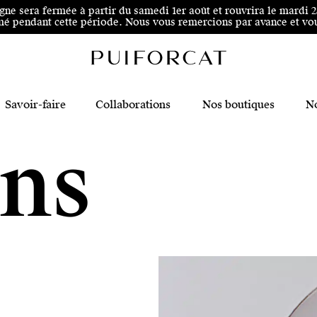
 au pied de page
igne sera fermée à partir du samedi 1er août et rouvrira le mardi 
é pendant cette période. Nous vous remercions par avance et vous
Savoir-faire
Collaborations
Nos boutiques
No
ns