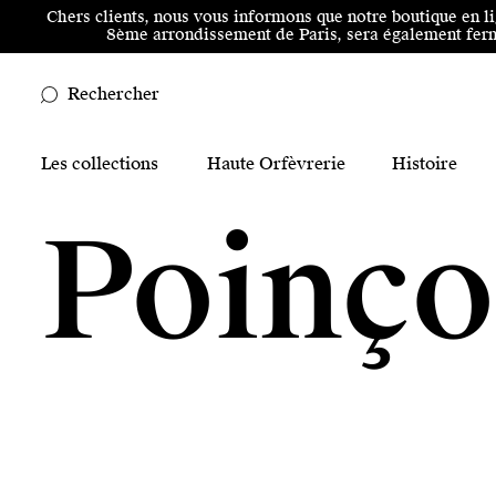
Aller au menu principal
Aller au contenu principal
Aller
Chers clients, nous vous informons que notre boutique en l
8ème arrondissement de Paris, sera également ferm
Rechercher
Main Mobile Navigation
Les collections
Haute Orfèvrerie
Histoire
Main Desktop Navigation
Poinço