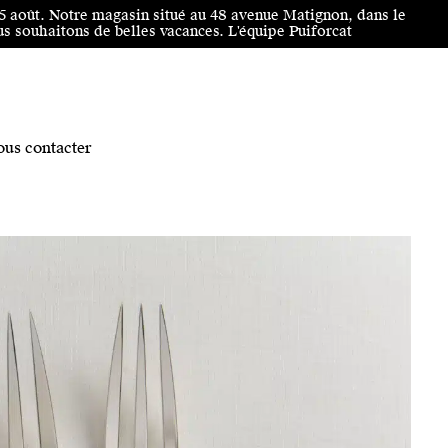
25 août. Notre magasin situé au 48 avenue Matignon, dans le
 souhaitons de belles vacances. L'équipe Puiforcat
us contacter