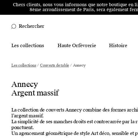
Aller au menu principal
Aller au contenu principal
Aller
Chers clients, nous vous informons que notre boutique en l
8ème arrondissement de Paris, sera également ferm
Rechercher
Main Mobile Navigation
Les collections
Haute Orfèvrerie
Histoire
Main Desktop Navigation
Les collections
/
Couverts de table
/
Annecy
Annecy
Argent massif
La collection de couverts Annecy combine des formes archit
l’argent massif.
La simplicité de ses manches droits est contrecarrée par la 
ponctuent.
Un agencement géométrique de style Art déco, sensible et p