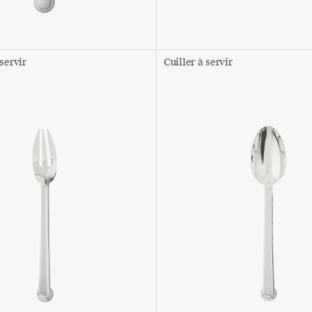
servir
Cuiller à servir