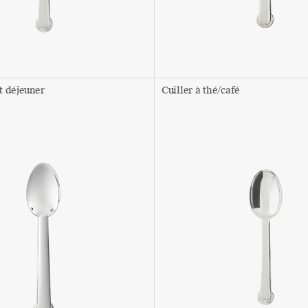
it déjeuner
Cuiller à thé/café