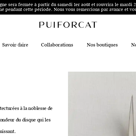
 au pied de page
igne sera fermée à partir du samedi 1er août et rouvrira le mardi 
é pendant cette période. Nous vous remercions par avance et vous
Savoir-faire
Collaborations
Nos boutiques
No
ecturées à la noblesse de
rondeur du disque qui les
uissant.