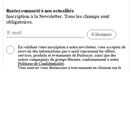
Restez connecté à nos actualités
Inscription à la Newsletter. Tous les champs sont
obligatoires.
En validant votre inscription à notre newsletter, vous acceptez de
recevoir des informations par e-mail concernant les offres,
services, produits et événements de Puiforcat, ainsi que des
autres compagnies du groupe Hermès, conformément à notre
Politique de Confidentialité
.
Vous pouvez vous désinscrire à tout moment en cliquant sur le
lien « Se désinscrire » qui se trouve en bas de toutes nos
communications par e-mail.
Services
Entretien – Art de la table & Art de vivre
Entretien – Couverts de table