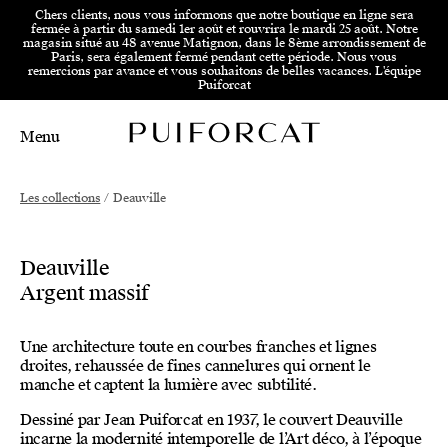
Aller au menu principal
Aller au contenu principal
Aller
Chers clients, nous vous informons que notre boutique en ligne sera
fermée à partir du samedi 1er août et rouvrira le mardi 25 août. Notre
magasin situé au 48 avenue Matignon, dans le 8ème arrondissement de
Paris, sera également fermé pendant cette période. Nous vous
remercions par avance et vous souhaitons de belles vacances. L'équipe
Puiforcat
Menu
Main Mobile Navigation
Main Desktop Navigation
Les collections
/
Deauville
Deauville
Argent massif
Une architecture toute en courbes franches et lignes
droites, rehaussée de fines cannelures qui ornent le
manche et captent la lumière avec subtilité.
Dessiné par Jean Puiforcat en 1937, le couvert Deauville
incarne la modernité intemporelle de l’Art déco, à l’époque