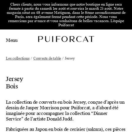
Aller au menu principal
Aller au contenu principal
Aller
Chers clients, nous vous informons que notre boutique en ligne sera
fermée à partir du samedi 1er août et rouvrira le mardi 25 août. Notre
magasin situé au 48 avenue Matignon, dans le 8ème arrondissement de
Paris, sera également fermé pendant cette période. Nous vous
remercions par avance et vous souhaitons de belles vacances. L'équipe
Puiforcat
Menu
Main Mobile Navigation
Main Desktop Navigation
Les collections
/
Couverts de table
/
Jersey
Jersey
Bois
La collection de couverts en bois Jersey, conçue d’après un
dessin de Jasper Morrison pour Puiforcat, a d’abord été
imaginée pour accompagner la collection “Dinner
Service” de l’artiste Donald Judd.
Fabriquées au Japon en bois de cerisier (sakura), ces pièces