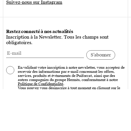
Suivez-nous sur Instagram
Restez connecté à nos actualités
Inscription à la Newsletter. Tous les champs sont
obligatoires.
En validant votre inscription à notre newsletter, vous acceptez de
recevoir des informations par e-mail concernant les offres,
services, produits et événements de Puiforcat, ainsi que des
autres compagnies du groupe Hermès, conformément à notre
Politique de Confidentialité
.
Vous pouvez vous désinscrire à tout moment en cliquant sur le
lien « Se désinscrire » qui se trouve en bas de toutes nos
communications par e-mail.
Services