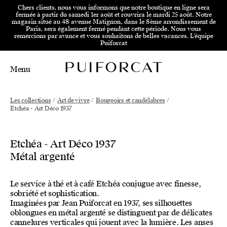
Aller au menu principal
Aller au contenu principal
Aller
Chers clients, nous vous informons que notre boutique en ligne sera
fermée à partir du samedi 1er août et rouvrira le mardi 25 août. Notre
magasin situé au 48 avenue Matignon, dans le 8ème arrondissement de
Paris, sera également fermé pendant cette période. Nous vous
remercions par avance et vous souhaitons de belles vacances. L'équipe
Puiforcat
Menu
Main Mobile Navigation
Main Desktop Navigation
Les collections
/
Art de vivre
/
Bougeoirs et candélabres
/
Etchéa - Art Déco 1937
Etchéa - Art Déco 1937
Métal argenté
Le service à thé et à café Etchéa conjugue avec finesse,
sobriété et sophistication.
Imaginées par Jean Puiforcat en 1937, ses silhouettes
oblongues en métal argenté se distinguent par de délicates
cannelures verticales qui jouent avec la lumière. Les anses