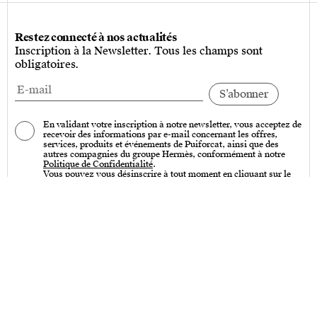
Restez connecté à nos actualités
Inscription à la Newsletter. Tous les champs sont
obligatoires.
En validant votre inscription à notre newsletter, vous acceptez de
recevoir des informations par e-mail concernant les offres,
services, produits et événements de Puiforcat, ainsi que des
autres compagnies du groupe Hermès, conformément à notre
Politique de Confidentialité
.
Vous pouvez vous désinscrire à tout moment en cliquant sur le
lien « Se désinscrire » qui se trouve en bas de toutes nos
communications par e-mail.
Services
Entretien – Art de la table & Art de vivre
Entretien – Couverts de table