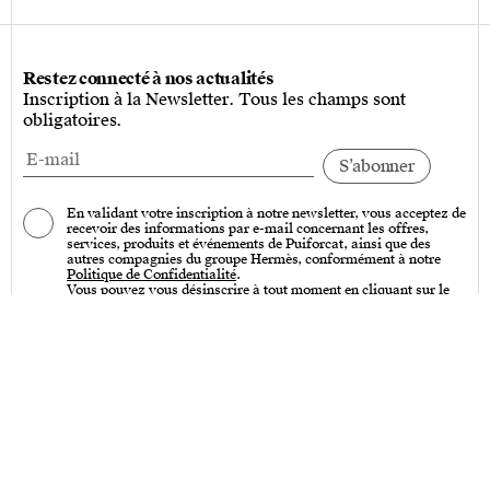
Restez connecté à nos actualités
Inscription à la Newsletter. Tous les champs sont
obligatoires.
En validant votre inscription à notre newsletter, vous acceptez de
recevoir des informations par e-mail concernant les offres,
services, produits et événements de Puiforcat, ainsi que des
autres compagnies du groupe Hermès, conformément à notre
Politique de Confidentialité
.
Vous pouvez vous désinscrire à tout moment en cliquant sur le
lien « Se désinscrire » qui se trouve en bas de toutes nos
communications par e-mail.
Services
Entretien – Art de la table & Art de vivre