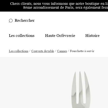
Aller au menu principal
Aller au contenu principal
Aller
Chers clients, nous vous informons que notre boutique en l
8ème arrondissement de Paris, sera également ferm
Rechercher
Main Mobile Navigation
Les collections
Haute Orfèvrerie
Histoire
Main Desktop Navigation
Les collections
/
Couverts de table
/
Cannes
/
Fourchette à servir