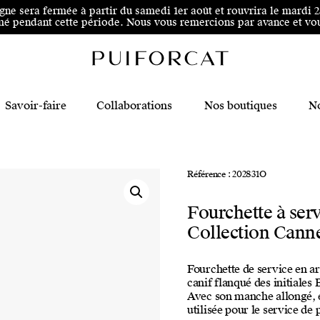
 au pied de page
igne sera fermée à partir du samedi 1er août et rouvrira le mardi 
é pendant cette période. Nous vous remercions par avance et vous
Savoir-faire
Collaborations
Nos boutiques
No
Référence : 202831O
Fourchette à serv
Collection Cann
Fourchette de service en ar
canif flanqué des initiales
Avec son manche allongé, et 
utilisée pour le service de