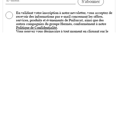
En validant votre inscription à notre newsletter, vous acceptez de
recevoir des informations par e-mail concernant les offres,
services, produits et événements de Puiforcat, ainsi que des
autres compagnies du groupe Hermès, conformément à notre
Politique de Confidentialité
.
Vous pouvez vous désinscrire à tout moment en cliquant sur le
lien « Se désinscrire » qui se trouve en bas de toutes nos
communications par e-mail.
Services
Entretien – Art de la table & Art de vivre
Entretien – Couverts de table
Créations sur-mesure
Personnalisation
Poinçons