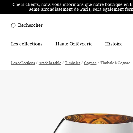
Aller au menu principal
Aller au contenu principal
Aller
Chers clients, nous vous informons que notre boutique en l
8ème arrondissement de Paris, sera également ferm
Rechercher
Main Mobile Navigation
Les collections
Haute Orfèvrerie
Histoire
Main Desktop Navigation
Les collections
/
Art de la table
/
Timbales
/
Cognac
/
Timbale à Cognac