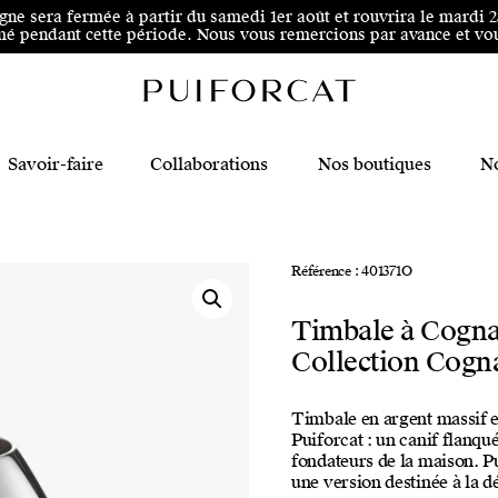
 au pied de page
igne sera fermée à partir du samedi 1er août et rouvrira le mardi 
é pendant cette période. Nous vous remercions par avance et vous
Savoir-faire
Collaborations
Nos boutiques
No
Référence : 401371O
Timbale à Cogn
Collection Cogn
Timbale en argent massif e
Puiforcat : un canif flanqu
fondateurs de la maison. Pu
une version destinée à la 