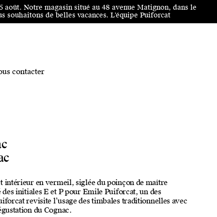
25 août. Notre magasin situé au 48 avenue Matignon, dans le
 souhaitons de belles vacances. L'équipe Puiforcat
us contacter
ac
ac
t intérieur en vermeil, siglée du poinçon de maître
é des initiales E et P pour Emile Puiforcat, un des
iforcat revisite l’usage des timbales traditionnelles avec
dégustation du Cognac.