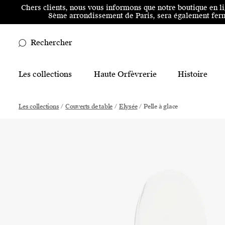
Aller au menu principal
Aller au contenu principal
Aller
Chers clients, nous vous informons que notre boutique en l
8ème arrondissement de Paris, sera également ferm
Rechercher
Main Mobile Navigation
Les collections
Haute Orfèvrerie
Histoire
Main Desktop Navigation
Les collections
/
Couverts de table
/
Elysée
/
Pelle à glace