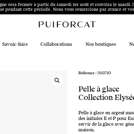
 au pied de page
igne sera fermée à partir du samedi 1er août et rouvrira le mardi 
é pendant cette période. Nous vous remercions par avance et vous
Savoir-faire
Collaborations
Nos boutiques
No
Référence : 205371O
Pelle à glace
Collection Elysé
Pelle à glace en argent mas
des initiales E et P pour E
servir de la glace avec géné
maison.