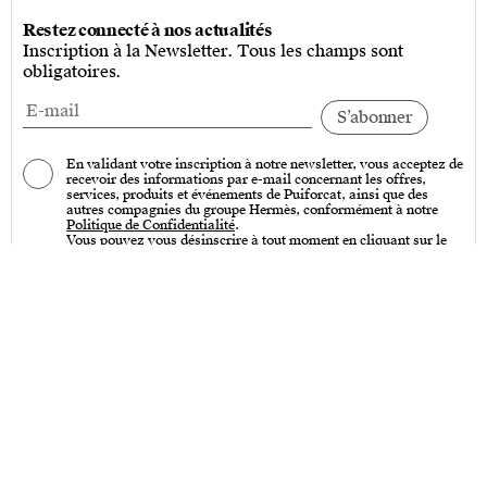
Restez connecté à nos actualités
Inscription à la Newsletter. Tous les champs sont
obligatoires.
En validant votre inscription à notre newsletter, vous acceptez de
recevoir des informations par e-mail concernant les offres,
services, produits et événements de Puiforcat, ainsi que des
autres compagnies du groupe Hermès, conformément à notre
Politique de Confidentialité
.
Vous pouvez vous désinscrire à tout moment en cliquant sur le
lien « Se désinscrire » qui se trouve en bas de toutes nos
communications par e-mail.
Services
Entretien – Art de la table & Art de vivre
Entretien – Couverts de table