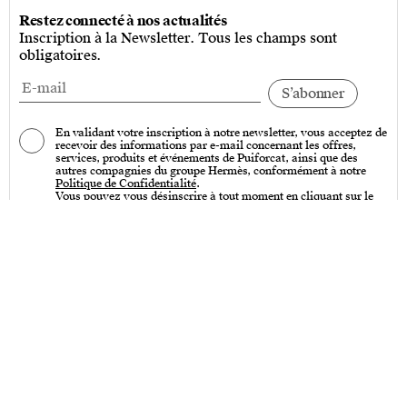
Restez connecté à nos actualités
Inscription à la Newsletter. Tous les champs sont
obligatoires.
En validant votre inscription à notre newsletter, vous acceptez de
recevoir des informations par e-mail concernant les offres,
services, produits et événements de Puiforcat, ainsi que des
autres compagnies du groupe Hermès, conformément à notre
Politique de Confidentialité
.
Vous pouvez vous désinscrire à tout moment en cliquant sur le
lien « Se désinscrire » qui se trouve en bas de toutes nos
communications par e-mail.
Services
Entretien – Art de la table & Art de vivre
Entretien – Couverts de table
Créations sur-mesure