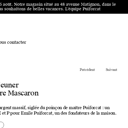
25 août. Notre magasin situé au 48 avenue Matignon, dans le
 souhaitons de belles vacances. L'équipe Puiforcat
us contacter
Précédent
Suivant
éjeuner
ère Mascaron
 argent massif, siglée du poinçon de maître Puiforcat : un
 E et P pour Emile Puiforcat, un des fondateurs de la maison.
s