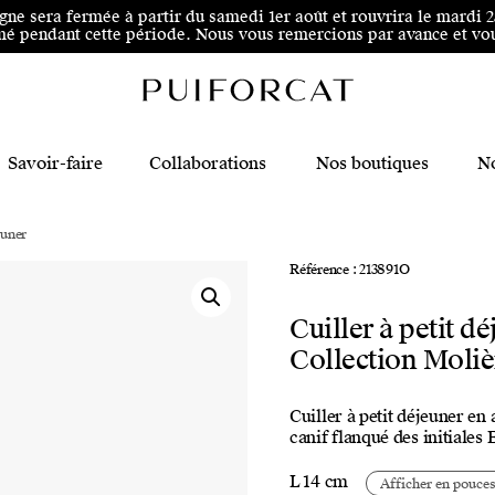
 au pied de page
igne sera fermée à partir du samedi 1er août et rouvrira le mardi 
é pendant cette période. Nous vous remercions par avance et vous
Savoir-faire
Collaborations
Nos boutiques
No
euner
Référence : 213891O
Cuiller à petit d
Collection Moli
Cuiller à petit déjeuner en
canif flanqué des initiales
L 14 cm
Afficher en pouce