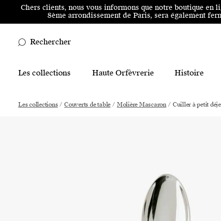
Aller au menu principal
Aller au contenu principal
Aller
Chers clients, nous vous informons que notre boutique en l
8ème arrondissement de Paris, sera également ferm
Rechercher
Main Mobile Navigation
Les collections
Haute Orfèvrerie
Histoire
Main Desktop Navigation
Les collections
/
Couverts de table
/
Molière Mascaron
/
Cuiller à petit déj