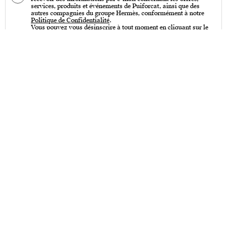
services, produits et événements de Puiforcat, ainsi que des
autres compagnies du groupe Hermès, conformément à notre
Politique de Confidentialité
.
Vous pouvez vous désinscrire à tout moment en cliquant sur le
lien « Se désinscrire » qui se trouve en bas de toutes nos
communications par e-mail.
Services
Entretien – Art de la table & Art de vivre
Entretien – Couverts de table
Créations sur-mesure
Personnalisation
Poinçons