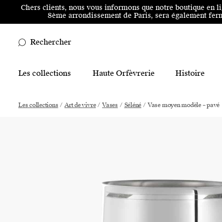
Aller au menu principal
Aller au contenu principal
Aller
Chers clients, nous vous informons que notre boutique en l
8ème arrondissement de Paris, sera également ferm
Rechercher
Main Mobile Navigation
Les collections
Haute Orfèvrerie
Histoire
Main Desktop Navigation
Les collections
/
Art de vivre
/
Vases
/
Séléné
/
Vase moyen modèle – pavé