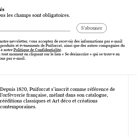
tés
ous les champs sont obligatoires.
 notre newsletter, vous acceptez de recevoir des informations par e-mail
, produits et événements de Puiforcat, ainsi que des autres compagnies du
 à notre
Politique de Confidentialité
.
tout moment en cliquant sur le lien « Se désinscrire » qui se trouve en
ons par e-mail.
Depuis 1820, Puiforcat s’inscrit comme référence de
l’orfèvrerie française, mêlant dans son catalogue,
rééditions classiques et Art déco et créations
contemporaines.