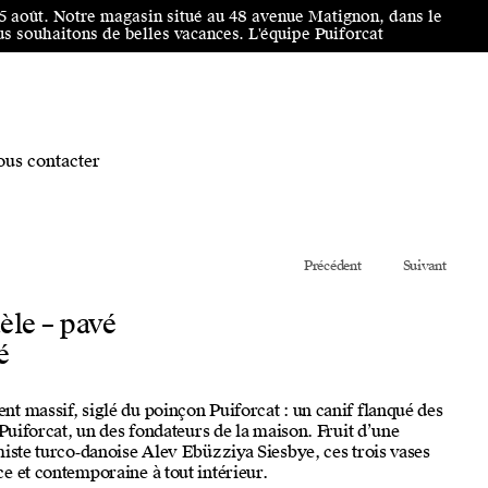
25 août. Notre magasin situé au 48 avenue Matignon, dans le
 souhaitons de belles vacances. L'équipe Puiforcat
us contacter
Précédent
Suivant
le – pavé
é
t massif, siglé du poinçon Puiforcat : un canif flanqué des
 Puiforcat, un des fondateurs de la maison. Fruit d’une
miste turco‑danoise Alev Ebüzziya Siesbye, ces trois vases
e et contemporaine à tout intérieur.