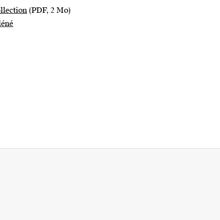
llection
(PDF, 2 Mo)
léné