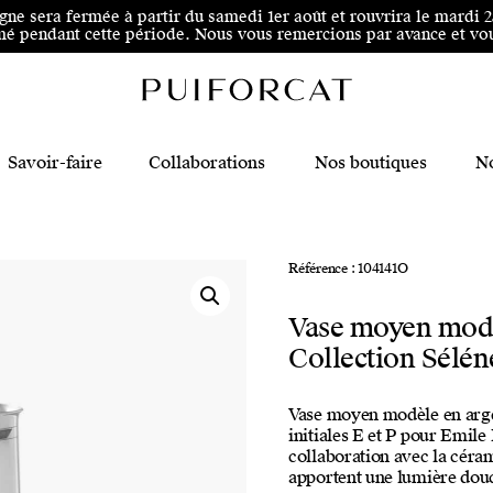
 au pied de page
igne sera fermée à partir du samedi 1er août et rouvrira le mardi 
é pendant cette période. Nous vous remercions par avance et vous
Savoir-faire
Collaborations
Nos boutiques
No
Référence : 104141O
Vase moyen modè
Collection Sélén
Vase moyen modèle en argen
initiales E et P pour Emile
collaboration avec la céra
apportent une lumière douc