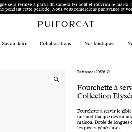
 au pied de page
igne sera fermée à partir du samedi 1er août et rouvrira le mardi 
é pendant cette période. Nous vous remercions par avance et vous
Savoir-faire
Collaborations
Nos boutiques
No
Référence : 205261O
Fourchette à serv
Collection Elysé
Fourchette à servir le gibi
un canif flanqué des initia
maison. Dotée de longues d
les pièces généreuses.