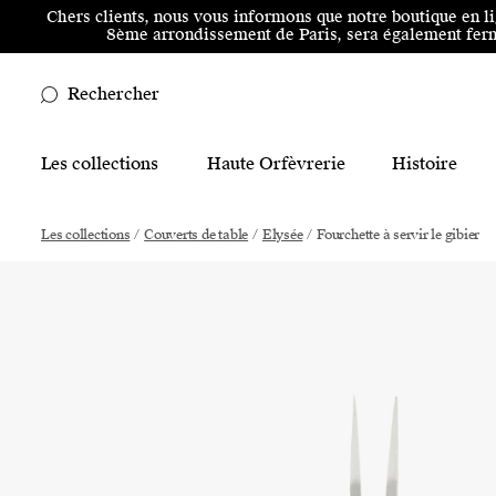
Aller au menu principal
Aller au contenu principal
Aller
Chers clients, nous vous informons que notre boutique en l
8ème arrondissement de Paris, sera également ferm
Rechercher
Main Mobile Navigation
Les collections
Haute Orfèvrerie
Histoire
Main Desktop Navigation
Les collections
/
Couverts de table
/
Elysée
/
Fourchette à servir le gibier