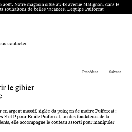
25 août. Notre magasin situé au 48 avenue Matignon, dans le
 souhaitons de belles vacances. L'équipe Puiforcat
us contacter
Précédent
Suivant
ir le gibier
e
er en argent massif, siglée du poinçon de maître Puiforcat :
les E et P pour Emile Puiforcat, un des fondateurs de la
ents, elle accompagne le couteau assorti pour manipuler