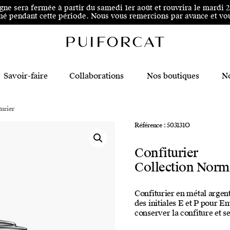
 au pied de page
igne sera fermée à partir du samedi 1er août et rouvrira le mardi 
é pendant cette période. Nous vous remercions par avance et vous
Savoir-faire
Collaborations
Nos boutiques
No
urier
Référence : 503131O
Confiturier
Collection Norm
Confiturier en métal argent
des initiales E et P pour E
conserver la confiture et 