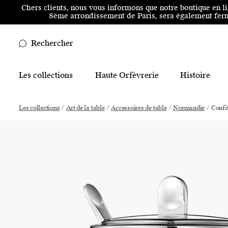
Aller au menu principal
Aller au contenu principal
Aller
Chers clients, nous vous informons que notre boutique en l
8ème arrondissement de Paris, sera également ferm
Rechercher
Main Mobile Navigation
Les collections
Haute Orfèvrerie
Histoire
Main Desktop Navigation
Les collections
/
Art de la table
/
Accessoires de table
/
Normandie
/
Confit