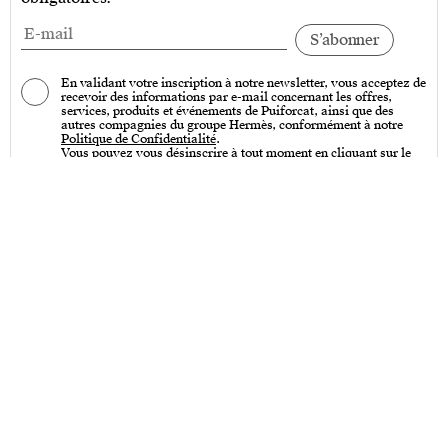
En validant votre inscription à notre newsletter, vous acceptez de
recevoir des informations par e-mail concernant les offres,
services, produits et événements de Puiforcat, ainsi que des
autres compagnies du groupe Hermès, conformément à notre
Politique de Confidentialité
.
Vous pouvez vous désinscrire à tout moment en cliquant sur le
lien « Se désinscrire » qui se trouve en bas de toutes nos
communications par e-mail.
Services
Entretien – Art de la table & Art de vivre
Entretien – Couverts de table
Créations sur-mesure
Personnalisation
Poinçons