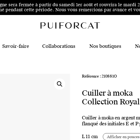
 au pied de page
igne sera fermée à partir du samedi 1er août et rouvrira le mardi 
é pendant cette période. Nous vous remercions par avance et vous
Savoir-faire
Collaborations
Nos boutiques
No
Référence : 210881O
Cuiller à moka
Collection Royal
Cuiller à moka en argent ma
flanqué des initiales E et 
L 11 cm
Afficher en pouces