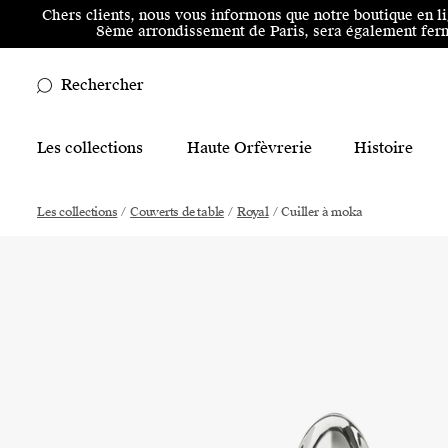
Aller au menu principal
Aller au contenu principal
Aller
Chers clients, nous vous informons que notre boutique en l
8ème arrondissement de Paris, sera également ferm
Rechercher
Main Mobile Navigation
Les collections
Haute Orfèvrerie
Histoire
Main Desktop Navigation
Les collections
/
Couverts de table
/
Royal
/
Cuiller à moka