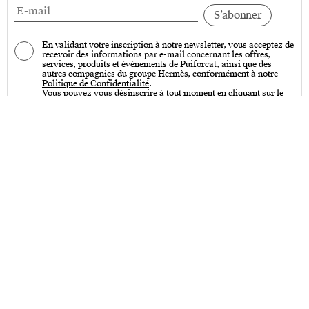
En validant votre inscription à notre newsletter, vous acceptez de
recevoir des informations par e-mail concernant les offres,
services, produits et événements de Puiforcat, ainsi que des
autres compagnies du groupe Hermès, conformément à notre
Politique de Confidentialité
.
Vous pouvez vous désinscrire à tout moment en cliquant sur le
lien « Se désinscrire » qui se trouve en bas de toutes nos
communications par e-mail.
Services
Entretien – Art de la table & Art de vivre
Entretien – Couverts de table
Créations sur-mesure
Personnalisation
Poinçons